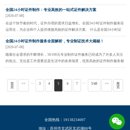
要求越来越高。 证件制作的技术革新 传统的证书制作仿真技术主要依赖手工
全国24小时证件制作：专业高效的一站式证件解决方案
工艺和简单印刷设备，而现在的证书制作仿真已经实现了高度自···
[2026-07-08]
在这个快节奏的时代，证件办理的需求日益增长。全国24小时证件制作服务应
运而生，为企业和个人提供便捷高效的证件解决方案。 什么是全国24小时证
件制作服务？ 全国24小时证件制作是指通过先进的技术和专业团队，在全国
全国24小时证件制作服务全面解析，专业制证技术大揭秘！
范围内提供全天候的证件制作服务。无论是身份证、毕业证还是各···
[2026-07-08]
随着社会需求的不断增长，50/100元专业制作证件服务已经成为了许多人关注
的焦点。无论是工作需要还是生活中的各类场景，优质高效的证件制作服务都
显得尤为重要。今天就让我们一起来了解一下这个行业的最新发展动态。 什
么是专业的证件制作服务？ 专业证件制作是指通过先进的技术和···
···
···
首
<<
3
4
5
6
7
5/48
>>
尾
页
页
全国热线：19138234697
地址：苏州市玄武区玄武湖88号