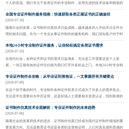
个人的首选。我们专注于各类证件的专业制作，采用先进的技术设备和精湛的
工艺流程，确保每一份证件都能达到最高标准。 专业团队，铸就精品 我们的
全国专业证件制作服务指南：快速获取各类正规证书的正确途径
制作团队由经验丰富的设计师和技术人员组成，他们对本地24小···
[2026-07-10]
随着社会的发展，证书制作仿真技术日益成熟，越来越多的人开始关注证件办
理的相关问题。作为一个专业从事证件制作的服务机构，我们深知客户对于时
间效率和服务质量的双重需求。 为什么选择专业证件制作服务？ 在当今快节
本地24小时专业制作证件服务，让你轻松搞定各类证书需求
奏的社会环境中，人们对证书制作仿真的需求越来越高。无论是···
[2026-07-10]
在现代社会，各种证件和证书的需求日益增多，无论是工作需要还是个人发
展，一张正规有效的证件往往能为我们打开许多机会之门。本地24小时专业制
作证件服务应运而生，成为许多人解决燃眉之急的最佳选择。 为什么选择本
专业证件制作全攻略：从毕业证到资格证，一文掌握所有关键要点
地24小时专业制作证件服务？ 首先，时间就是金钱，在紧急情况下···
[2026-07-09]
在这个快节奏的时代，专业制作各种证件联系方式成为了许多人的需求焦点。
无论是学生需要补办学历证明，还是职场人士需要相关资质认证，找到靠谱的
证件制作渠道显得尤为重要。 什么是专业的证件制作？ 专业的证件制作远不
证书制作仿真技术全面解析：专业证件制作的未来趋势
止简单的打印复印那么简单。它涉及到证书制作仿真的高超技艺···
[2026-07-08]
随着社会的发展和技术的进步，证书制作仿真已经成为现代证件制作领域的重
要发展方向。无论是教育证书还是各类职业资格证明，人们对真实感和质感的