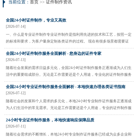
当前位置：
首页
>>
证件制作资讯
全国24小时证件制作，专业又高效
[2026-07-14]
一、什么是专业证件制作专业证件制作是指利用先进的技术和工艺，按照一定
的标准和要求，为客户量身定制各类证件的过程。 现在有很多场景都需要证
件，无论是工作、学习还是生活，证件都扮演着重要角色。全国24小时证件制
全国24小时证件制作服务全面解析 - 您身边的证件专家
作就应运而生了，它能满足人们不同时间的需求。 二、我们公司···
[2026-07-13]
随着社会发展的需求日益多元化，全国24小时证件制作服务正逐渐成为人们生
活中的重要组成部分。无论是工作需要还是个人用途，专业化的证件制作服务
都在不断满足着市场的多样化需求。 什么是专业证件制作？ 专业证件制作涵
全国24小时专业证件制作服务全面解析 - 本地快速办理各类证书指南
盖了各类证书、证件的定制化生产。证书制作仿真技术的发展，···
[2026-07-12]
随着社会的发展和个人需求的多元化，本地24小时专业制作证件服务正逐渐成
为人们生活中的常见需求。无论是工作需要还是个人用途，专业的证件制作服
务都能够在短时间内满足大家的要求。 什么是专业证件制作服务？ 专业证件
24小时专业证件制作服务，本地快速响应保障品质
制作是指通过先进的技术和设备，按照国家标准和要求，为客户···
[2026-07-11]
随着社会需求的不断增长，本地24小时专业制作证件服务已经成为众多企业和