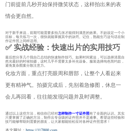
门前提前几秒开始保持微笑状态，这样拍出来的表
情会更自然。
对于新手来说，前期可能需要多拍几张才能得到满意的效果。不妨设定一个小
目标，每天练习一次，很快就能掌握其中的诀窍。记住，熟能生巧这句话在制
作证件照上同样适用。
✅ 实战经验：快速出片的实用技巧
最后想分享几个我自己总结的快速制作技巧。如果时间紧迫，可以选择清晨自
然光最好的时候拍摄，这时几乎不需要太多补光设备。服装选择纯色简约款，
避免复杂图案分散注意力。
化妆方面，重点打亮眼周和唇部，让整个人看起来
更有精神气。拍摄完成后，先别着急修图，休息一
会儿再回看，往往能发现问题并及时调整。
通过以上这些方法，相信你已经对
怎样制作一寸证件照
有了全面的认识。其实
只要掌握了正确的方法，制作出专业级的证件照并不是难事。希望这些经验和
技巧能够帮助到需要的朋友，让大家都能轻松应对各种证件照需求！
本文网址：
https://117800.com