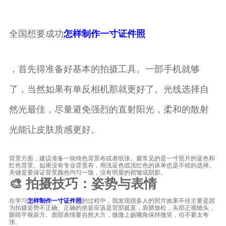
全国想要成功
怎样制作一寸证件照
，首先得准备好基本的拍摄工具。一部手机就够
了，当然如果有单反相机那就更好了。光线选择自
然光最佳，尽量避免强烈的直射阳光，柔和的散射
光能让皮肤质感更好。
背景方面，建议准备一块纯色背景布或者纸张。最常见的是一寸照片的蓝色和
红色背景。如果没有专业背景布，用浅蓝色或浅红色的床单也是不错的选择。
关键是要保证背景颜色均匀一致，没有明显的褶皱或阴影。
🎨 拍摄技巧：姿势与表情
在学习
怎样制作一寸证件照
的过程中，我发现很多人的照片效果不佳主要是因
为拍摄姿势不正确。正确的坐姿应该是背部挺直，肩膀放松，头部正视镜头，
眼睛平视前方。面部表情要自然大方，微微上扬嘴角保持微笑，但不要太夸
张。