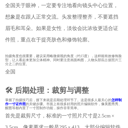
全国关于眼神，一定要专注地看向镜头中心位置，
想象是在跟人正常交流。头发整理整齐，不要遮挡
眉毛和耳朵。如果是女性，淡妆会比浓妆更适合证
件照，重点在于提亮肤色和修饰轮廓。
拍摄角度也很重要，建议采用略微俯视的角度（约15度），这样能有效修饰脸
型，让人看起来更加立体精神。同时要注意画面构图，人物头部应占据照片三
分之二的位置。
全国
🛠️ 后期处理：裁剪与调整
掌握了拍摄技巧后，接下来就是后期处理环节了。这是很多人最关心的
怎样制
作一寸证件照
的关键步骤。市面上有很多好用的照片编辑软件，像美图秀秀、
醒图等都内置了一寸照制作功能，操作非常简单。
首先是裁剪尺寸，标准的一寸照片尺寸是2.5cm ×
3.5cm，像素要求一般是295 × 413。大部分编辑软件