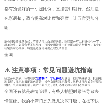
都有预设好的一寸照比例，直接套用就行。然后是
色彩调整，适当提高对比度和亮度，让五官更加分
明。
肤色调整要注意自然，不要调得太白显得失真。眼睛部分可以稍微锐化一下，
增加神采。如果背景不够纯净，可以使用软件中的抠图功能进行替换，这个过
程需要耐心细致，特别是边缘部分要处理光滑自然。
全国
⚠️ 注意事项：常见问题避坑指南
经过多次实践，我在研究
怎样制作一寸证件照
时发现一些容易踩的坑。比如服
装搭配，深色衣服配浅色背景，浅色衣服配深色背景，这样才能形成良好视觉
对比。眼镜佩戴的话，镜片不要反光，最好选择无框或者细边框款式。
全国还有就是表情管理，有些人拍照时紧张导致表
情僵硬。我的小窍门是先做几次深呼吸，在按下快