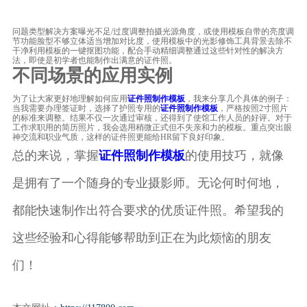
问题类型解决方案曝光不足/过度调整拍摄光源角度，或使用模板自带的亮度调
节功能脸型不够立体适当增加对比度，使用模板中的光影修饰工具背景去除不
干净利用模板的一键抠图功能，配合手动精细调整通过这些针对性的解决方
法，即使是初学者也能制作出满意的证件照。
不同场景的应用实例
为了让大家更好地理解如何应用
证件照制作模板
，我来分享几个具体的例子：
当我需要办理签证时，选择了护照专用的
证件照制作模板
，严格按照2寸照片
的标准来调整。结果不仅一次通过审核，还得到了使馆工作人员的好评。对于
工作求职用的简历照片，我会选用稍微正式但不失亲和力的模板。重点突出眼
神交流和职业气质，这样的证件照更能给HR留下良好印象。
总的来说，掌握
证件照制作模板
的使用技巧，就像
是拥有了一个随身的专业摄影师。无论何时何地，
都能快速制作出符合要求的优质证件照。希望我的
这些经验和心得能够帮助到正在为此烦恼的朋友
们！