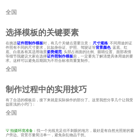
全国
选择模板的关键要素
在挑选
证件照制作模板
时，有几个关键点需要注意：
尺寸规格
: 不同用途的证
件照有不同的尺寸要求，比如身份证、护照、驾驶证等
背景颜色
: 蓝底、红
底、白底各有其适用场景
姿势规范
: 头部占画面的比例、眼睛位置、面部表情
等细节我建议大家在选择
证件照制作模板
前，一定要先了解清楚具体用途的要
求。这样可以避免后期因为不符合标准而重复制作。
全国
制作过程中的实用技巧
有了合适的模板后，接下来就是实际操作的部分了。这里我想分享几个让我受
益匪浅的小窍门：
全国
💡 拍摄环境准备：
找一个光线充足但不刺眼的地方，最好是有自然光照射的窗
户旁边。背景尽量简洁单一，避免杂乱物品干扰。