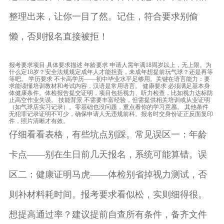
整理出来，让你一目了然。记住，符合要求别偷
懒，否则报名直接被拒！
报考要求项目 具体要求描述 年龄要求 申请人需年满18周岁以上，无上限。为
什么定18岁？安全法规规定成年人才能担责，未成年想提前玩气球？还是再等
等吧。 学历要求 不卡高学历——初中毕业水平足够用。关键在语言能力：要
求能读懂培训教材和考试内容，汉语是常用语言。 健康要求 必须满足基本身
体健康条件。体检报告提交证明，项目包括视力、听力检查，比如视力达标防
止高空作业失误。 技能背景 不需要丰富经验，但需提供相关培训或从业证明
（如气球店实习记录）。零基础也没问题，重点看你的学习意愿。 其他条件
无犯罪记录证明不可少，确保申请人无违规前科。报名时交身份证正反面复印
件，照片清晰才有效。
仔细看看表格，有些坑点别踩。常见误区一：年龄
卡点——别在生日前几天报名，系统可能算错。误
区二：健康证明马虎——体检别省掉视力测试，否
则补材料耗时间。报考要求看似松，实则细得很。
想提高通过率？建议提前自查所有条件，备齐文件