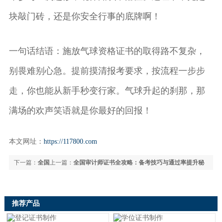
块敲门砖，还是你安全行事的底牌啊！
一句话结语：施放气球资格证书的取得路不复杂，
别畏难别心急。提前摸清报考要求，按流程一步步
走，你也能从新手秒变行家。气球升起的刹那，那
满场的欢声笑语就是你最好的回报！
本文网址：
https://117800.com
下一篇：
全国
上一篇：
全国审计师证书全攻略：备考技巧与通过率提升秘
渔业船舶检验证书怎么办？手把手教你高效办理不踩坑！
籍
推荐产品