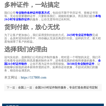
多种证件，一站搞定
我们公司
专业制作各种证件联系方式
，包括但不限于学历证书、资格证书等
等。无论你需要哪种证件，只要联系我们，就能轻松解决。而且我们提供
本地
24小时专业制作证件
的服务，让你无需等待过长时间。
货到付款，放心无忧
为了让客户更加放心，我们采用货到付款的方式。
24小时专业证件制作
完成
后，会及时送到你的手中，待你确认无误后再进行付款。这样的方式，最大程
度地保障了客户的权益。
选择我们的理由
说句实在的，选择我们公司的证件制作服务，绝对是一个明智的决定。我们不
仅有着专业的团队和高质量的制作水平，还有着实惠的价格和便捷的服务。
全
国24小时证件制作
，让你不再为证件办理而烦恼。
50/100元专业制作证件
，让
你能够以较低的成本获得所需的证件。如果你还在犹豫，不妨试试我们的服
务，相信你会满意的。
本文网址：
https://117800.com
下一篇：
全国
上一篇：
全国24小时证件制作服务，专业打造各类证书定制
24小时证件制作，专业高效值得信赖
方案